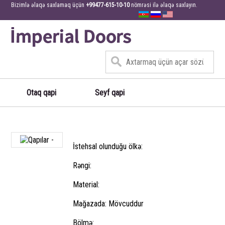
Bizimlə əlaqə saxlamaq üçün
+99477-615-10-10
nömrəsi ilə əlaqə saxlayın.
Otaq qapi
Seyf qapi
İstehsal olunduğu ölkə:
Rəngi:
Material:
Mağazada: Mövcuddur
Bölmə: