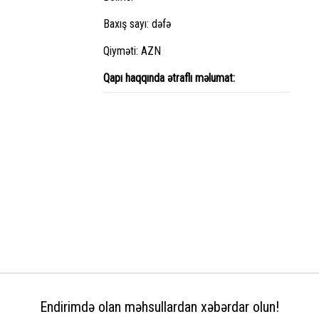
Baxış sayı: dəfə
Qiyməti: AZN
Qapı haqqında ətraflı məlumat:
Endirimdə olan məhsullardan xəbərdar olun!