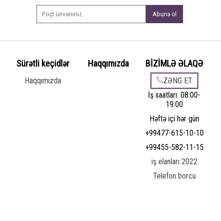
Abunə ol
Sürətli keçidlər
Haqqımızda
BİZİMLƏ ƏLAQƏ
Haqqımızda
ZƏNG ET
İş saatları: 08:00-
19:00
Həftə içi hər gün
+99477-615-10-10
+99455-582-11-15
iş elanları 2022
Telefon borcu