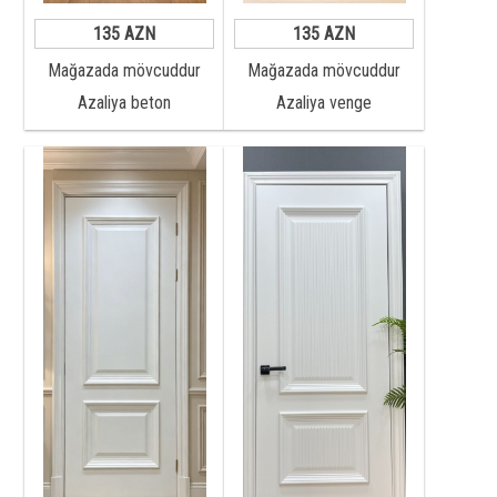
135 AZN
135 AZN
Mağazada mövcuddur
Mağazada mövcuddur
Azaliya beton
Azaliya venge