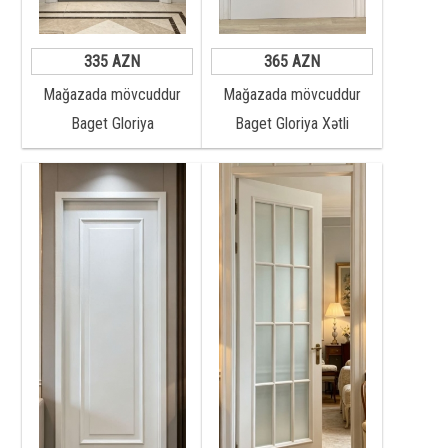
335 AZN
365 AZN
Mağazada mövcuddur
Mağazada mövcuddur
Baget Gloriya
Baget Gloriya Xətli