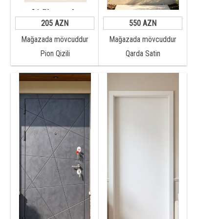
205 AZN
550 AZN
Mağazada mövcuddur
Mağazada mövcuddur
Pion Qizili
Qarda Satin