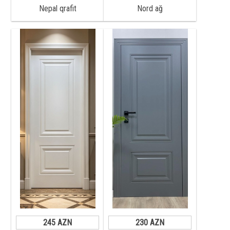
Nepal qrafit
Nord ağ
245 AZN
230 AZN