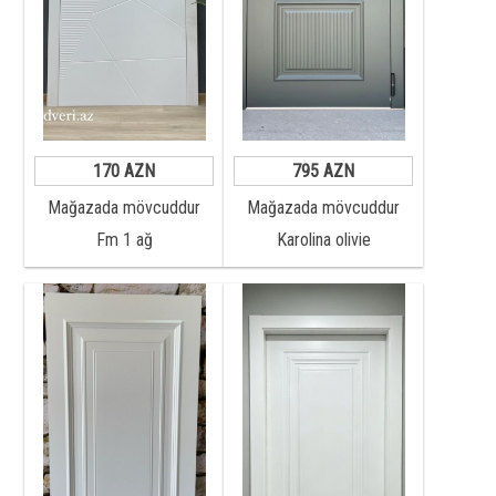
170 AZN
795 AZN
Mağazada mövcuddur
Mağazada mövcuddur
Fm 1 ağ
Karolina olivie