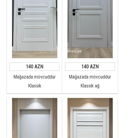
140 AZN
140 AZN
Mağazada mövcuddur
Mağazada mövcuddur
Klassik
Klassik ağ