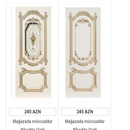
245 AZN
245 AZN
Mağazada mövcuddur
Mağazada mövcuddur
Afrodita Qizili
Afrodita Qizili