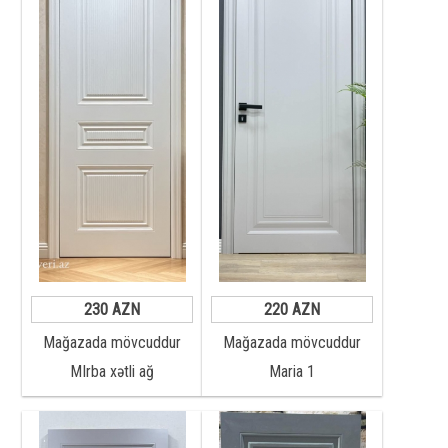
230 AZN
220 AZN
Mağazada mövcuddur
Mağazada mövcuddur
MIrba xətli ağ
Maria 1