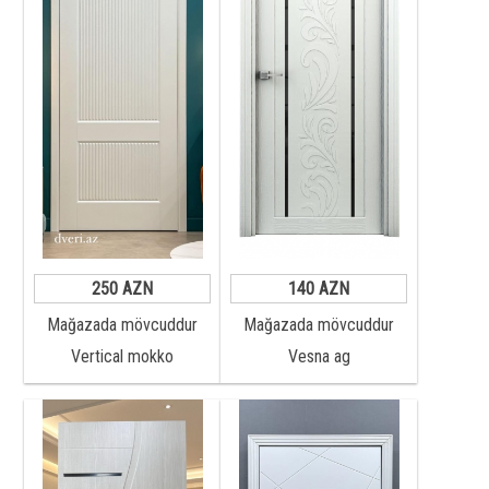
250 AZN
140 AZN
Mağazada mövcuddur
Mağazada mövcuddur
Vertical mokko
Vesna ag