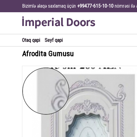
Bizimlə əlaqə saxlamaq üçün
+99477-615-10-10
nömrəsi ilə 
Otaq qapi
Seyf qapi
Afrodita Gumusu