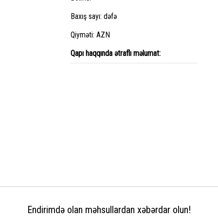
Baxış sayı: dəfə
Qiyməti: AZN
Qapı haqqında ətraflı məlumat:
Endirimdə olan məhsullardan xəbərdar olun!