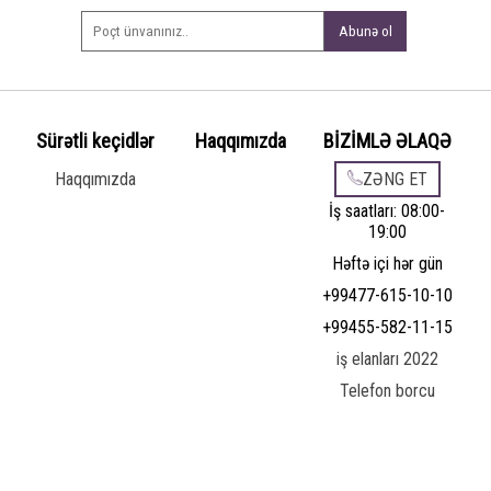
Abunə ol
Sürətli keçidlər
Haqqımızda
BİZİMLƏ ƏLAQƏ
Haqqımızda
ZƏNG ET
İş saatları: 08:00-
19:00
Həftə içi hər gün
+99477-615-10-10
+99455-582-11-15
iş elanları 2022
Telefon borcu