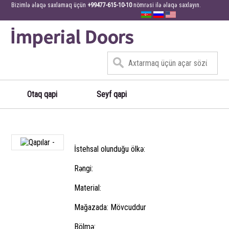
Bizimlə əlaqə saxlamaq üçün
+99477-615-10-10
nömrəsi ilə əlaqə saxlayın.
Otaq qapi
Seyf qapi
İstehsal olunduğu ölkə:
Rəngi:
Material:
Mağazada: Mövcuddur
Bölmə: